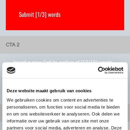
CTA 2
Insert a nice Call to action of [12/15] words
average! Highlight a product/service’s
benefit
Deze website maakt gebruik van cookies
Contact us [2/4] words
We gebruiken cookies om content en advertenties te
personaliseren, om functies voor social media te bieden
CTA 3
en om ons websiteverkeer te analyseren. Ook delen we
informatie over uw gebruik van onze site met onze
partners voor social media, adverteren en analyse. Deze